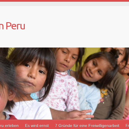
in Peru
ru erleben
Es wird ernst
7 Gründe für eine Freiwilligenarbeit
F