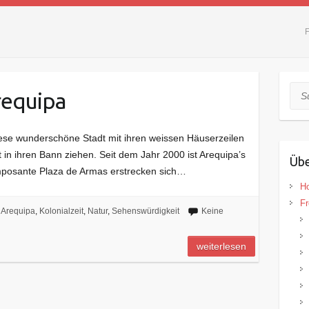
F
Suc
requipa
ese wunderschöne Stadt mit ihren weissen Häuserzeilen
t in ihren Bann ziehen. Seit dem Jahr 2000 ist Arequipa’s
Übe
 imposante Plaza de Armas erstrecken sich…
H
Fr
Arequipa
,
Kolonialzeit
,
Natur
,
Sehenswürdigkeit
Keine
weiterlesen