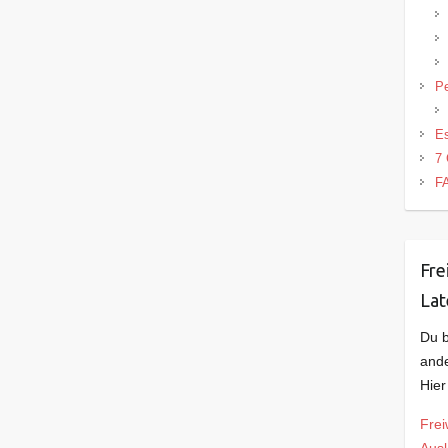
Pe
Es
7 
F
Fre
Lat
Du b
ande
Hier
Frei