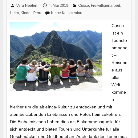
Vera Neeten
4. Mai 2019
Cusco
,
Freiwilligenarbeit
,
Heim
,
Kinder
,
Peru
Keine Kommentare
Cusco
ist ein
Touriste
nmagne
t –
Reisend
e aus
aller
Welt
komme
n
hierher um die alt eInca-Kultur zu entdecken und mit
atemberaubenden Erlebnissen und Fotos heimzukehren.
Die Einheimischen haben dies als Einkommensquelle für
sich entdeckt und bieten Touren und Unterkünfte für alle
Geschmäcker und Geldbeutel an. Auch dank des Tourismus